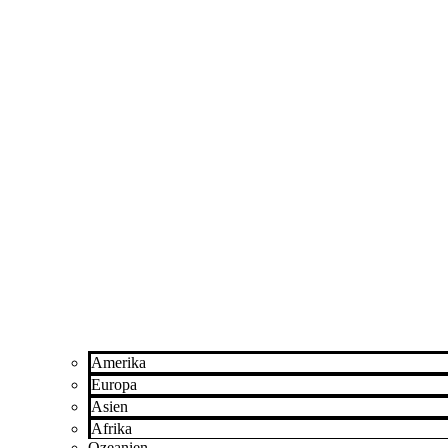
Amerika
Europa
Asien
Afrika
Ozeanien