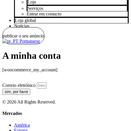
Loja
Serviços
Entrar em contacto
Loja global
Notícias
publicar o seu anúncio
Portuguese
A minha conta
[woocommerce_my_account]
Correio eletrónico
sim, por favor
© 2026 All Rights Reserved.
Mercados
América
Europa