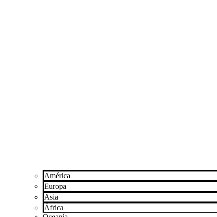
América
Europa
Asia
África
Oceanía